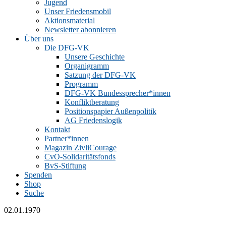
Jugend
Unser Friedensmobil
Aktionsmaterial
Newsletter abonnieren
Über uns
Die DFG-VK
Unsere Geschichte
Organigramm
Satzung der DFG-VK
Programm
DFG-VK Bundessprecher*innen
Konfliktberatung
Positionspapier Außenpolitik
AG Friedenslogik
Kontakt
Partner*innen
Magazin ZivliCourage
CvO-Solidaritätsfonds
BvS-Stiftung
Spenden
Shop
Suche
02.01.1970