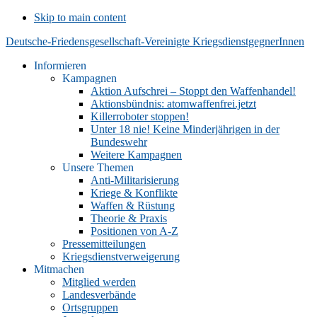
Skip to main content
Deutsche-Friedensgesellschaft-Vereinigte KriegsdienstgegnerInnen
Informieren
Kampagnen
Aktion Aufschrei – Stoppt den Waffenhandel!
Aktionsbündnis: atomwaffenfrei.jetzt
Killerroboter stoppen!
Unter 18 nie! Keine Minderjährigen in der
Bundeswehr
Weitere Kampagnen
Unsere Themen
Anti-Militarisierung
Kriege & Konflikte
Waffen & Rüstung
Theorie & Praxis
Positionen von A-Z
Pressemitteilungen
Kriegsdienstverweigerung
Mitmachen
Mitglied werden
Landesverbände
Ortsgruppen