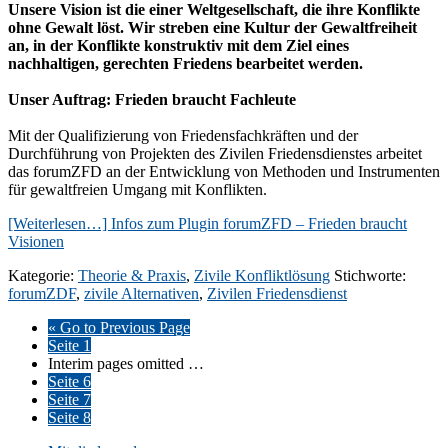
Unsere Vision ist die einer Weltgesellschaft, die ihre Konflikte
ohne Gewalt löst. Wir streben eine Kultur der Gewaltfreiheit
an, in der Konflikte konstruktiv mit dem Ziel eines
nachhaltigen, gerechten Friedens bearbeitet werden.
Unser Auftrag: Frieden braucht Fachleute
Mit der Qualifizierung von Friedensfachkräften und der
Durchführung von Projekten des Zivilen Friedensdienstes arbeitet
das forumZFD an der Entwicklung von Methoden und Instrumenten
für gewaltfreien Umgang mit Konflikten.
[Weiterlesen…]
Infos zum Plugin forumZFD – Frieden braucht
Visionen
Kategorie:
Theorie & Praxis
,
Zivile Konfliktlösung
Stichworte:
forumZDF
,
zivile Alternativen
,
Zivilen Friedensdienst
«
Go to
Previous Page
Seite
1
Interim pages omitted
…
Seite
6
Seite
7
Seite
8