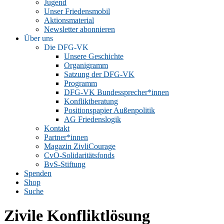
Jugend
Unser Friedensmobil
Aktionsmaterial
Newsletter abonnieren
Über uns
Die DFG-VK
Unsere Geschichte
Organigramm
Satzung der DFG-VK
Programm
DFG-VK Bundessprecher*innen
Konfliktberatung
Positionspapier Außenpolitik
AG Friedenslogik
Kontakt
Partner*innen
Magazin ZivliCourage
CvO-Solidaritätsfonds
BvS-Stiftung
Spenden
Shop
Suche
Zivile Konfliktlösung