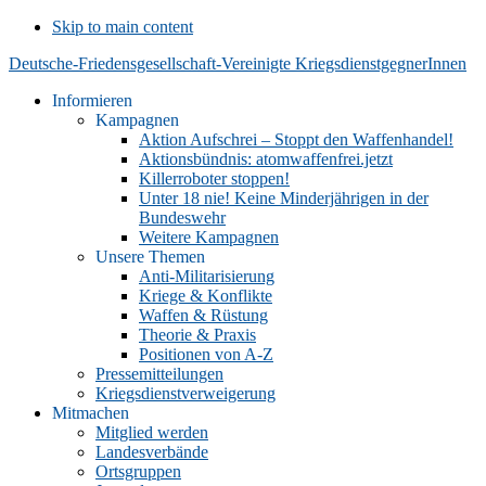
Skip to main content
Deutsche-Friedensgesellschaft-Vereinigte KriegsdienstgegnerInnen
Informieren
Kampagnen
Aktion Aufschrei – Stoppt den Waffenhandel!
Aktionsbündnis: atomwaffenfrei.jetzt
Killerroboter stoppen!
Unter 18 nie! Keine Minderjährigen in der
Bundeswehr
Weitere Kampagnen
Unsere Themen
Anti-Militarisierung
Kriege & Konflikte
Waffen & Rüstung
Theorie & Praxis
Positionen von A-Z
Pressemitteilungen
Kriegsdienstverweigerung
Mitmachen
Mitglied werden
Landesverbände
Ortsgruppen