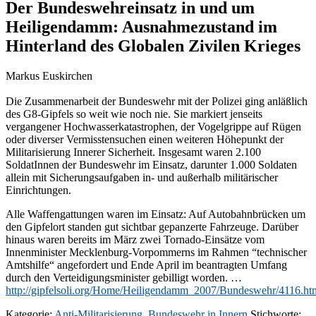
Der Bundeswehreinsatz in und um
Heiligendamm: Ausnahmezustand im
Hinterland des Globalen Zivilen Krieges
Markus Euskirchen
Die Zusammenarbeit der Bundeswehr mit der Polizei ging anläßlich
des G8-Gipfels so weit wie noch nie. Sie markiert jenseits
vergangener Hochwasserkatastrophen, der Vogelgrippe auf Rügen
oder diverser Vermisstensuchen einen weiteren Höhepunkt der
Militarisierung Innerer Sicherheit. Insgesamt waren 2.100
SoldatInnen der Bundeswehr im Einsatz, darunter 1.000 Soldaten
allein mit Sicherungsaufgaben in- und außerhalb militärischer
Einrichtungen.
Alle Waffengattungen waren im Einsatz: Auf Autobahnbrücken um
den Gipfelort standen gut sichtbar gepanzerte Fahrzeuge. Darüber
hinaus waren bereits im März zwei Tornado-Einsätze vom
Innenminister Mecklenburg-Vorpommerns im Rahmen “technischer
Amtshilfe“ angefordert und Ende April im beantragten Umfang
durch den Verteidigungsminister gebilligt worden. …
http://gipfelsoli.org/Home/Heiligendamm_2007/Bundeswehr/4116.ht
Kategorie:
Anti-Militarisierung
,
Bundeswehr in Innern
Stichworte: