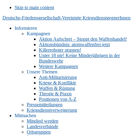
Skip to main content
Deutsche-Friedensgesellschaft-Vereinigte KriegsdienstgegnerInnen
Informieren
Kampagnen
Aktion Aufschrei – Stoppt den Waffenhandel!
Aktionsbündnis: atomwaffenfrei.jetzt
Killerroboter stoppen!
Unter 18 nie! Keine Minderjährigen in der
Bundeswehr
Weitere Kampagnen
Unsere Themen
Anti-Militarisierung
Kriege & Konflikte
Waffen & Rüstung
Theorie & Praxis
Positionen von A-Z
Pressemitteilungen
Kriegsdienstverweigerung
Mitmachen
Mitglied werden
Landesverbände
Ortsgruppen