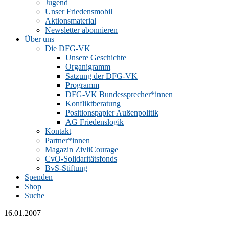
Jugend
Unser Friedensmobil
Aktionsmaterial
Newsletter abonnieren
Über uns
Die DFG-VK
Unsere Geschichte
Organigramm
Satzung der DFG-VK
Programm
DFG-VK Bundessprecher*innen
Konfliktberatung
Positionspapier Außenpolitik
AG Friedenslogik
Kontakt
Partner*innen
Magazin ZivliCourage
CvO-Solidaritätsfonds
BvS-Stiftung
Spenden
Shop
Suche
16.01.2007