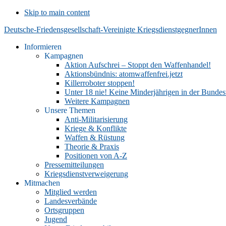
Skip to main content
Deutsche-Friedensgesellschaft-Vereinigte KriegsdienstgegnerInnen
Informieren
Kampagnen
Aktion Aufschrei – Stoppt den Waffenhandel!
Aktionsbündnis: atomwaffenfrei.jetzt
Killerroboter stoppen!
Unter 18 nie! Keine Minderjährigen in der Bunde
Weitere Kampagnen
Unsere Themen
Anti-Militarisierung
Kriege & Konflikte
Waffen & Rüstung
Theorie & Praxis
Positionen von A-Z
Pressemitteilungen
Kriegsdienstverweigerung
Mitmachen
Mitglied werden
Landesverbände
Ortsgruppen
Jugend