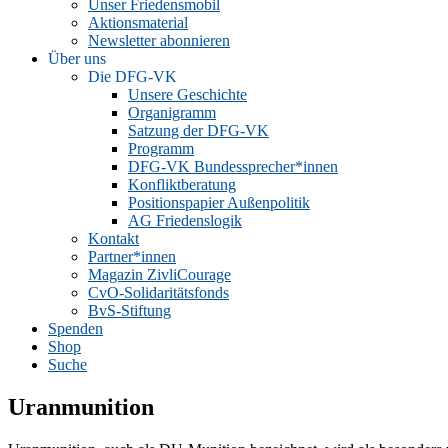
Unser Friedensmobil
Aktionsmaterial
Newsletter abonnieren
Über uns
Die DFG-VK
Unsere Geschichte
Organigramm
Satzung der DFG-VK
Programm
DFG-VK Bundessprecher*innen
Konfliktberatung
Positionspapier Außenpolitik
AG Friedenslogik
Kontakt
Partner*innen
Magazin ZivliCourage
CvO-Solidaritätsfonds
BvS-Stiftung
Spenden
Shop
Suche
Uranmunition