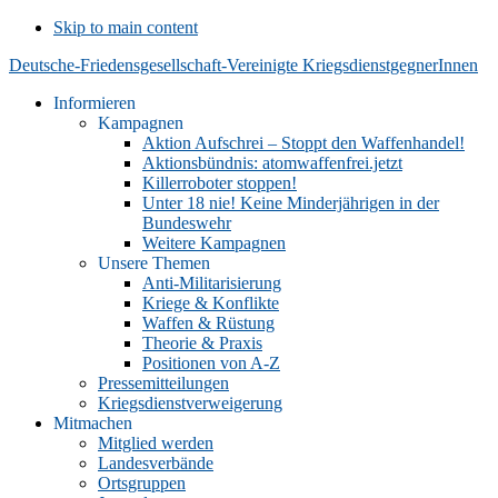
Skip to main content
Deutsche-Friedensgesellschaft-Vereinigte KriegsdienstgegnerInnen
Informieren
Kampagnen
Aktion Aufschrei – Stoppt den Waffenhandel!
Aktionsbündnis: atomwaffenfrei.jetzt
Killerroboter stoppen!
Unter 18 nie! Keine Minderjährigen in der
Bundeswehr
Weitere Kampagnen
Unsere Themen
Anti-Militarisierung
Kriege & Konflikte
Waffen & Rüstung
Theorie & Praxis
Positionen von A-Z
Pressemitteilungen
Kriegsdienstverweigerung
Mitmachen
Mitglied werden
Landesverbände
Ortsgruppen