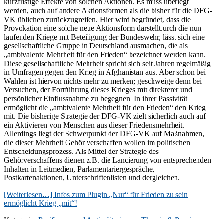
kurzfristige Effekte von solchen Aktionen. Es muss überlegt
werden, auch auf andere Aktionsformen als die bisher für die DFG-
VK üblichen zurückzugreifen. Hier wird begründet, dass die
Provokation eine solche neue Aktionsform darstellt.urch die nun
laufenden Kriege mit Beteiligung der Bundeswehr, lässt sich eine
gesellschaftliche Gruppe in Deutschland ausmachen, die als
„ambivalente Mehrheit für den Frieden“ bezeichnet werden kann.
Diese gesellschaftliche Mehrheit spricht sich seit Jahren regelmäßig
in Umfragen gegen den Krieg in Afghanistan aus. Aber schon bei
Wahlen ist hiervon nichts mehr zu merken; geschweige denn bei
Versuchen, der Fortführung dieses Krieges mit direkterer und
persönlicher Einflussnahme zu begegnen. In ihrer Passivität
ermöglicht die „ambivalente Mehrheit für den Frieden“ den Krieg
mit. Die bisherige Strategie der DFG-VK zielt sicherlich auch auf
ein Aktivieren von Menschen aus dieser Friedensmehrheit.
Allerdings liegt der Schwerpunkt der DFG-VK auf Maßnahmen,
die dieser Mehrheit Gehör verschaffen wollen im politischen
Entscheidungsprozess. Als Mittel der Strategie des
Gehörverschaffens dienen z.B. die Lancierung von entsprechenden
Inhalten in Leitmedien, Parlamentariergespräche,
Postkartenaktionen, Unterschriftenlisten und dergleichen.
[Weiterlesen…]
Infos zum Plugin „Nur“ für Frieden zu sein
ermöglicht Krieg „mit“!