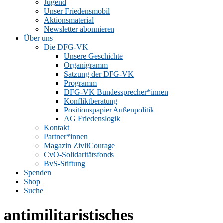
Jugend
Unser Friedensmobil
Aktionsmaterial
Newsletter abonnieren
Über uns
Die DFG-VK
Unsere Geschichte
Organigramm
Satzung der DFG-VK
Programm
DFG-VK Bundessprecher*innen
Konfliktberatung
Positionspapier Außenpolitik
AG Friedenslogik
Kontakt
Partner*innen
Magazin ZivliCourage
CvO-Solidaritätsfonds
BvS-Stiftung
Spenden
Shop
Suche
antimilitaristisches