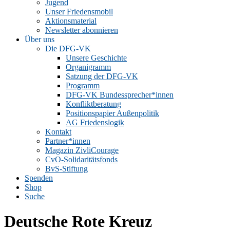
Jugend
Unser Friedensmobil
Aktionsmaterial
Newsletter abonnieren
Über uns
Die DFG-VK
Unsere Geschichte
Organigramm
Satzung der DFG-VK
Programm
DFG-VK Bundessprecher*innen
Konfliktberatung
Positionspapier Außenpolitik
AG Friedenslogik
Kontakt
Partner*innen
Magazin ZivliCourage
CvO-Solidaritätsfonds
BvS-Stiftung
Spenden
Shop
Suche
Deutsche Rote Kreuz