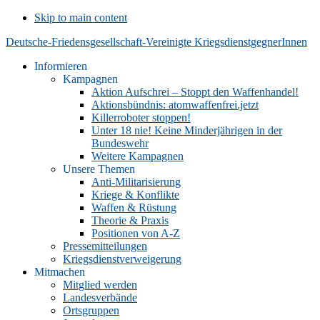
Skip to main content
Deutsche-Friedensgesellschaft-Vereinigte KriegsdienstgegnerInnen
Informieren
Kampagnen
Aktion Aufschrei – Stoppt den Waffenhandel!
Aktionsbündnis: atomwaffenfrei.jetzt
Killerroboter stoppen!
Unter 18 nie! Keine Minderjährigen in der
Bundeswehr
Weitere Kampagnen
Unsere Themen
Anti-Militarisierung
Kriege & Konflikte
Waffen & Rüstung
Theorie & Praxis
Positionen von A-Z
Pressemitteilungen
Kriegsdienstverweigerung
Mitmachen
Mitglied werden
Landesverbände
Ortsgruppen