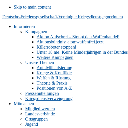
Skip to main content
Deutsche-Friedensgesellschaft-Vereinigte KriegsdienstgegnerInnen
Informieren
Kampagnen
Aktion Aufschrei – Stoppt den Waffenhandel!
Aktionsbündnis: atomwaffenfrei.jetzt
Killerroboter stoppen!
Unter 18 nie! Keine Minderjährigen in der Bunde
Weitere Kampagnen
Unsere Themen
Anti-Militarisierung
Kriege & Konflikte
Waffen & Rüstung
Theorie & Praxis
Positionen von A-Z
Pressemitteilungen
Kriegsdienstverweigerung
Mitmachen
Mitglied werden
Landesverbände
Ortsgruppen
Jugend