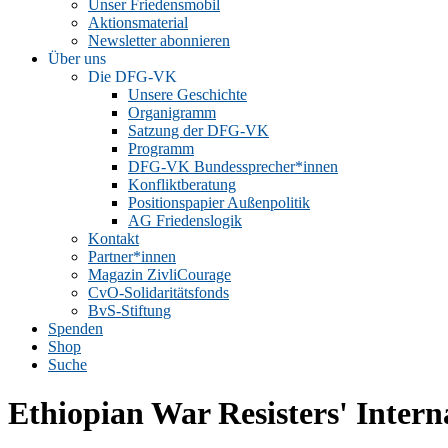
Unser Friedensmobil
Aktionsmaterial
Newsletter abonnieren
Über uns
Die DFG-VK
Unsere Geschichte
Organigramm
Satzung der DFG-VK
Programm
DFG-VK Bundessprecher*innen
Konfliktberatung
Positionspapier Außenpolitik
AG Friedenslogik
Kontakt
Partner*innen
Magazin ZivliCourage
CvO-Solidaritätsfonds
BvS-Stiftung
Spenden
Shop
Suche
Ethiopian War Resisters' Intern