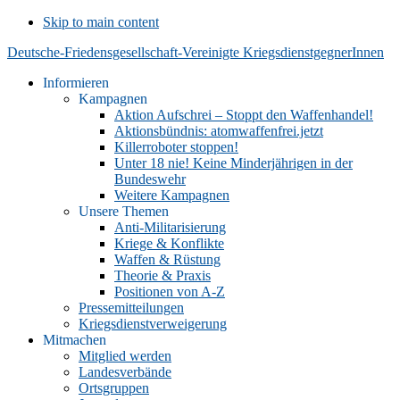
Skip to main content
Deutsche-Friedensgesellschaft-Vereinigte KriegsdienstgegnerInnen
Informieren
Kampagnen
Aktion Aufschrei – Stoppt den Waffenhandel!
Aktionsbündnis: atomwaffenfrei.jetzt
Killerroboter stoppen!
Unter 18 nie! Keine Minderjährigen in der
Bundeswehr
Weitere Kampagnen
Unsere Themen
Anti-Militarisierung
Kriege & Konflikte
Waffen & Rüstung
Theorie & Praxis
Positionen von A-Z
Pressemitteilungen
Kriegsdienstverweigerung
Mitmachen
Mitglied werden
Landesverbände
Ortsgruppen