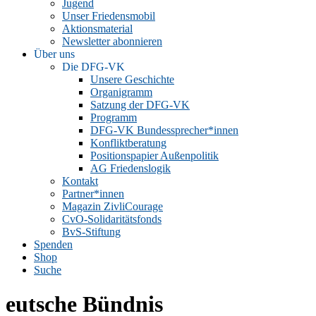
Jugend
Unser Friedensmobil
Aktionsmaterial
Newsletter abonnieren
Über uns
Die DFG-VK
Unsere Geschichte
Organigramm
Satzung der DFG-VK
Programm
DFG-VK Bundessprecher*innen
Konfliktberatung
Positionspapier Außenpolitik
AG Friedenslogik
Kontakt
Partner*innen
Magazin ZivliCourage
CvO-Solidaritätsfonds
BvS-Stiftung
Spenden
Shop
Suche
eutsche Bündnis