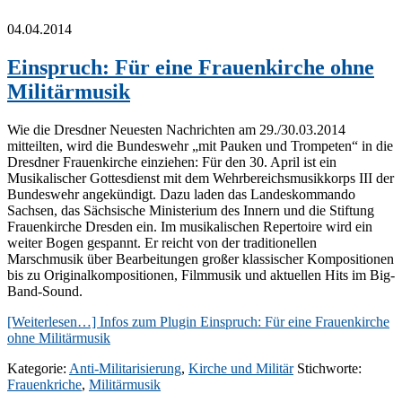
04.04.2014
Einspruch: Für eine Frauenkirche ohne
Militärmusik
Wie die Dresdner Neuesten Nachrichten am 29./30.03.2014
mitteilten, wird die Bundeswehr „mit Pauken und Trompeten“ in die
Dresdner Frauenkirche einziehen: Für den 30. April ist ein
Musikalischer Gottesdienst mit dem Wehrbereichsmusikkorps III der
Bundeswehr angekündigt. Dazu laden das Landeskommando
Sachsen, das Sächsische Ministerium des Innern und die Stiftung
Frauenkirche Dresden ein. Im musikalischen Repertoire wird ein
weiter Bogen gespannt. Er reicht von der traditionellen
Marschmusik über Bearbeitungen großer klassischer Kompositionen
bis zu Originalkompositionen, Filmmusik und aktuellen Hits im Big-
Band-Sound.
[Weiterlesen…]
Infos zum Plugin Einspruch: Für eine Frauenkirche
ohne Militärmusik
Kategorie:
Anti-Militarisierung
,
Kirche und Militär
Stichworte:
Frauenkriche
,
Militärmusik