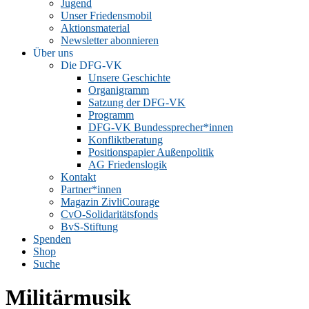
Jugend
Unser Friedensmobil
Aktionsmaterial
Newsletter abonnieren
Über uns
Die DFG-VK
Unsere Geschichte
Organigramm
Satzung der DFG-VK
Programm
DFG-VK Bundessprecher*innen
Konfliktberatung
Positionspapier Außenpolitik
AG Friedenslogik
Kontakt
Partner*innen
Magazin ZivliCourage
CvO-Solidaritätsfonds
BvS-Stiftung
Spenden
Shop
Suche
Militärmusik