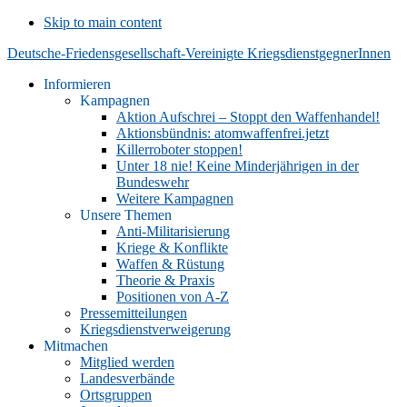
Skip to main content
Deutsche-Friedensgesellschaft-Vereinigte KriegsdienstgegnerInnen
Informieren
Kampagnen
Aktion Aufschrei – Stoppt den Waffenhandel!
Aktionsbündnis: atomwaffenfrei.jetzt
Killerroboter stoppen!
Unter 18 nie! Keine Minderjährigen in der
Bundeswehr
Weitere Kampagnen
Unsere Themen
Anti-Militarisierung
Kriege & Konflikte
Waffen & Rüstung
Theorie & Praxis
Positionen von A-Z
Pressemitteilungen
Kriegsdienstverweigerung
Mitmachen
Mitglied werden
Landesverbände
Ortsgruppen