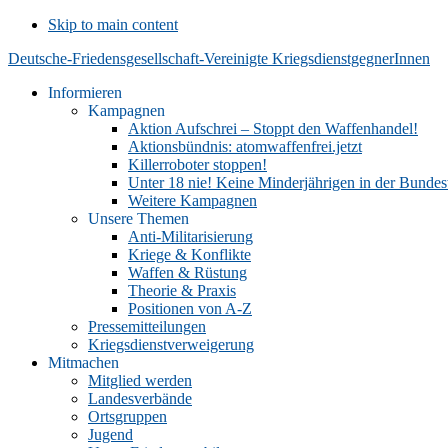
Skip to main content
Deutsche-Friedensgesellschaft-Vereinigte KriegsdienstgegnerInnen
Informieren
Kampagnen
Aktion Aufschrei – Stoppt den Waffenhandel!
Aktionsbündnis: atomwaffenfrei.jetzt
Killerroboter stoppen!
Unter 18 nie! Keine Minderjährigen in der Bunde
Weitere Kampagnen
Unsere Themen
Anti-Militarisierung
Kriege & Konflikte
Waffen & Rüstung
Theorie & Praxis
Positionen von A-Z
Pressemitteilungen
Kriegsdienstverweigerung
Mitmachen
Mitglied werden
Landesverbände
Ortsgruppen
Jugend