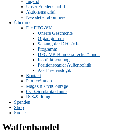
Jugend
Unser Friedensmobil
Aktionsmaterial
Newsletter abonnieren
Über uns
Die DFG-VK
Unsere Geschichte
Organigramm
Satzung der DFG-VK
Programm
DFG-VK Bundessprecher*innen
Konfliktberatung
Positionspapier Außenpolitik
AG Friedenslogik
Kontakt
Partner*innen
Magazin ZivliCourage
CvO-Solidaritätsfonds
BvS-Stiftung
Spenden
Shop
Suche
Waffenhandel