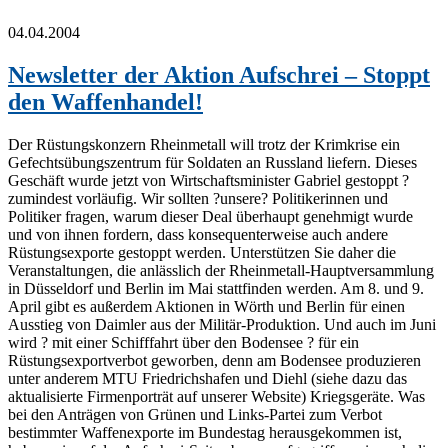
04.04.2004
Newsletter der Aktion Aufschrei – Stoppt
den Waffenhandel!
Der Rüstungskonzern Rheinmetall will trotz der Krimkrise ein
Gefechtsübungszentrum für Soldaten an Russland liefern. Dieses
Geschäft wurde jetzt von Wirtschaftsminister Gabriel gestoppt ?
zumindest vorläufig. Wir sollten ?unsere? Politikerinnen und
Politiker fragen, warum dieser Deal überhaupt genehmigt wurde
und von ihnen fordern, dass konsequenterweise auch andere
Rüstungsexporte gestoppt werden. Unterstützen Sie daher die
Veranstaltungen, die anlässlich der Rheinmetall-Hauptversammlung
in Düsseldorf und Berlin im Mai stattfinden werden. Am 8. und 9.
April gibt es außerdem Aktionen in Wörth und Berlin für einen
Ausstieg von Daimler aus der Militär-Produktion. Und auch im Juni
wird ? mit einer Schifffahrt über den Bodensee ? für ein
Rüstungsexportverbot geworben, denn am Bodensee produzieren
unter anderem MTU Friedrichshafen und Diehl (siehe dazu das
aktualisierte Firmenporträt auf unserer Website) Kriegsgeräte. Was
bei den Anträgen von Grünen und Links-Partei zum Verbot
bestimmter Waffenexporte im Bundestag herausgekommen ist,