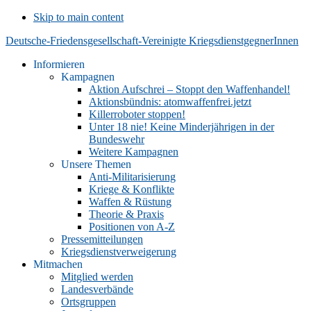
Skip to main content
Deutsche-Friedensgesellschaft-Vereinigte KriegsdienstgegnerInnen
Informieren
Kampagnen
Aktion Aufschrei – Stoppt den Waffenhandel!
Aktionsbündnis: atomwaffenfrei.jetzt
Killerroboter stoppen!
Unter 18 nie! Keine Minderjährigen in der
Bundeswehr
Weitere Kampagnen
Unsere Themen
Anti-Militarisierung
Kriege & Konflikte
Waffen & Rüstung
Theorie & Praxis
Positionen von A-Z
Pressemitteilungen
Kriegsdienstverweigerung
Mitmachen
Mitglied werden
Landesverbände
Ortsgruppen