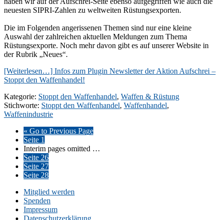
haben wir auf der Aufschrei-Seite ebenso aufgegriffen wie auch die
neuesten SIPRI-Zahlen zu weltweiten Rüstungsexporten.
Die im Folgenden angerissenen Themen sind nur eine kleine
Auswahl der zahlreichen aktuellen Meldungen zum Thema
Rüstungsexporte. Noch mehr davon gibt es auf unserer Website in
der Rubrik „Neues“.
[Weiterlesen…]
Infos zum Plugin Newsletter der Aktion Aufschrei –
Stoppt den Waffenhandel!
Kategorie:
Stoppt den Waffenhandel
,
Waffen & Rüstung
Stichworte:
Stoppt den Waffenhandel
,
Waffenhandel
,
Waffenindustrie
«
Go to
Previous Page
Seite
1
Interim pages omitted
…
Seite
26
Seite
27
Seite
28
Mitglied werden
Spenden
Impressum
Datenschutzerklärung