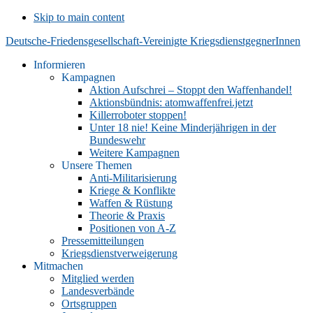
Skip to main content
Deutsche-Friedensgesellschaft-Vereinigte KriegsdienstgegnerInnen
Informieren
Kampagnen
Aktion Aufschrei – Stoppt den Waffenhandel!
Aktionsbündnis: atomwaffenfrei.jetzt
Killerroboter stoppen!
Unter 18 nie! Keine Minderjährigen in der
Bundeswehr
Weitere Kampagnen
Unsere Themen
Anti-Militarisierung
Kriege & Konflikte
Waffen & Rüstung
Theorie & Praxis
Positionen von A-Z
Pressemitteilungen
Kriegsdienstverweigerung
Mitmachen
Mitglied werden
Landesverbände
Ortsgruppen