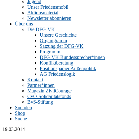
Jugend
Unser Friedensmobil
Aktionsmaterial
Newsletter abonnieren
Über uns
Die DFG-VK
Unsere Geschichte
Organigramm
Satzung der DFG-VK
Programm
DFG-VK Bundessprecher*innen
Konfliktberatung
Positionspapier Außenpolitik
AG Friedenslogik
Kontakt
Partner*innen
Magazin ZivliCourage
CvO-Solidaritätsfonds
BvS-Stiftung
Spenden
Shop
Suche
19.03.2014