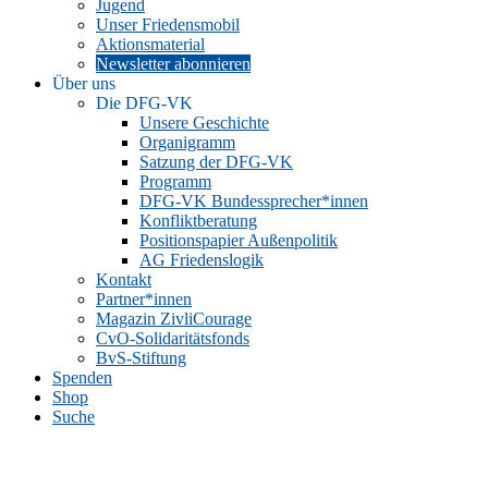
Jugend
Unser Friedensmobil
Aktionsmaterial
Newsletter abonnieren
Über uns
Die DFG-VK
Unsere Geschichte
Organigramm
Satzung der DFG-VK
Programm
DFG-VK Bundessprecher*innen
Konfliktberatung
Positionspapier Außenpolitik
AG Friedenslogik
Kontakt
Partner*innen
Magazin ZivliCourage
CvO-Solidaritätsfonds
BvS-Stiftung
Spenden
Shop
Suche