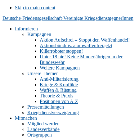
Skip to main content
Deutsche-Friedensgesellschaft-Vereinigte KriegsdienstgegnerInnen
Informieren
Kampagnen
Aktion Aufschrei – Stoppt den Waffenhandel!
Aktionsbündnis: atomwaffenfrei.jetzt
Killerroboter stoppen!
Unter 18 nie! Keine Minderjährigen in der
Bundeswehr
Weitere Kampagnen
Unsere Themen
Anti-Militarisierung
Kriege & Konflikte
Waffen & Rüstung
Theorie & Praxis
Positionen von A-Z
Pressemitteilungen
Kriegsdienstverweigerung
Mitmachen
Mitglied werden
Landesverbände
Ortsgruppen