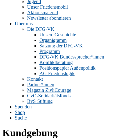
Jugend
Unser Friedensmobil
Aktionsmaterial
Newsletter abonnieren
Über uns
Die DFG-VK
Unsere Geschichte
Organigramm
Satzung der DFG-VK
Programm
DFG-VK Bundessprecher*innen
Konfliktberatung
Positionspapier Außenpolitik
AG Friedenslogik
Kontakt
Partner*innen
Magazin ZivliCourage
CvO-Solidaritätsfonds
BvS-Stiftung
Spenden
Shop
Suche
Kundgebung