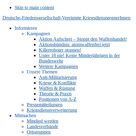
Skip to main content
Deutsche-Friedensgesellschaft-Vereinigte KriegsdienstgegnerInnen
Informieren
Kampagnen
Aktion Aufschrei – Stoppt den Waffenhandel!
Aktionsbündnis: atomwaffenfrei.jetzt
Killerroboter stoppen!
Unter 18 nie! Keine Minderjährigen in der
Bundeswehr
Weitere Kampagnen
Unsere Themen
Anti-Militarisierung
Kriege & Konflikte
Waffen & Rüstung
Theorie & Praxis
Positionen von A-Z
Pressemitteilungen
Kriegsdienstverweigerung
Mitmachen
Mitglied werden
Landesverbände
Ortsgruppen