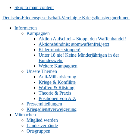
Skip to main content
Deutsche-Friedensgesellschaft-Vereinigte KriegsdienstgegnerInnen
Informieren
Kampagnen
Aktion Aufschrei – Stoppt den Waffenhandel!
Aktionsbündnis: atomwaffenfrei.jetzt
Killerroboter stoppen!
Unter 18 nie! Keine Minderjährigen in der
Bundeswehr
Weitere Kampagnen
Unsere Themen
Anti-Militarisierung
Kriege & Konflikte
Waffen & Rüstung
Theorie & Praxis
Positionen von A-Z
Pressemitteilungen
Kriegsdienstverweigerung
Mitmachen
Mitglied werden
Landesverbände
Ortsgruppen