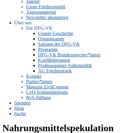
Jugend
Unser Friedensmobil
Aktionsmaterial
Newsletter abonnieren
Über uns
Die DFG-VK
Unsere Geschichte
Organigramm
Satzung der DFG-VK
Programm
DFG-VK Bundessprecher*innen
Konfliktberatung
Positionspapier Außenpolitik
AG Friedenslogik
Kontakt
Partner*innen
Magazin ZivliCourage
CvO-Solidaritätsfonds
BvS-Stiftung
Spenden
Shop
Suche
Nahrungsmittelspekulation