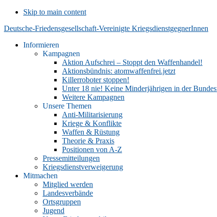
Skip to main content
Deutsche-Friedensgesellschaft-Vereinigte KriegsdienstgegnerInnen
Informieren
Kampagnen
Aktion Aufschrei – Stoppt den Waffenhandel!
Aktionsbündnis: atomwaffenfrei.jetzt
Killerroboter stoppen!
Unter 18 nie! Keine Minderjährigen in der Bunde
Weitere Kampagnen
Unsere Themen
Anti-Militarisierung
Kriege & Konflikte
Waffen & Rüstung
Theorie & Praxis
Positionen von A-Z
Pressemitteilungen
Kriegsdienstverweigerung
Mitmachen
Mitglied werden
Landesverbände
Ortsgruppen
Jugend