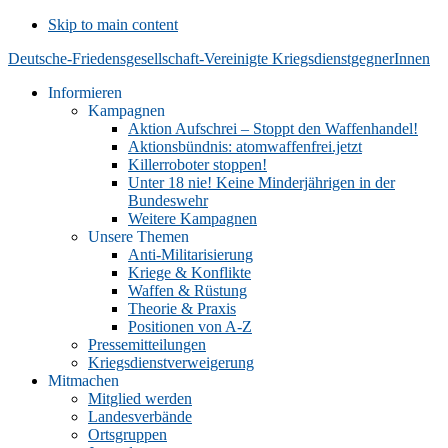
Skip to main content
Deutsche-Friedensgesellschaft-Vereinigte KriegsdienstgegnerInnen
Informieren
Kampagnen
Aktion Aufschrei – Stoppt den Waffenhandel!
Aktionsbündnis: atomwaffenfrei.jetzt
Killerroboter stoppen!
Unter 18 nie! Keine Minderjährigen in der
Bundeswehr
Weitere Kampagnen
Unsere Themen
Anti-Militarisierung
Kriege & Konflikte
Waffen & Rüstung
Theorie & Praxis
Positionen von A-Z
Pressemitteilungen
Kriegsdienstverweigerung
Mitmachen
Mitglied werden
Landesverbände
Ortsgruppen