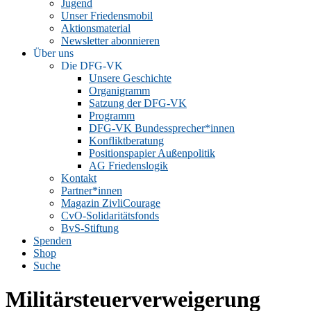
Jugend
Unser Friedensmobil
Aktionsmaterial
Newsletter abonnieren
Über uns
Die DFG-VK
Unsere Geschichte
Organigramm
Satzung der DFG-VK
Programm
DFG-VK Bundessprecher*innen
Konfliktberatung
Positionspapier Außenpolitik
AG Friedenslogik
Kontakt
Partner*innen
Magazin ZivliCourage
CvO-Solidaritätsfonds
BvS-Stiftung
Spenden
Shop
Suche
Militärsteuerverweigerung