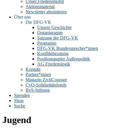
Unser Friedensmobil
Aktionsmaterial
Newsletter abonnieren
Über uns
Die DFG-VK
Unsere Geschichte
Organigramm
Satzung der DFG-VK
Programm
DFG-VK Bundessprecher*innen
Konfliktberatung
Positionspapier Außenpolitik
AG Friedenslogik
Kontakt
Partner*innen
Magazin ZivliCourage
CvO-Solidaritätsfonds
BvS-Stiftung
Spenden
Shop
Suche
Jugend