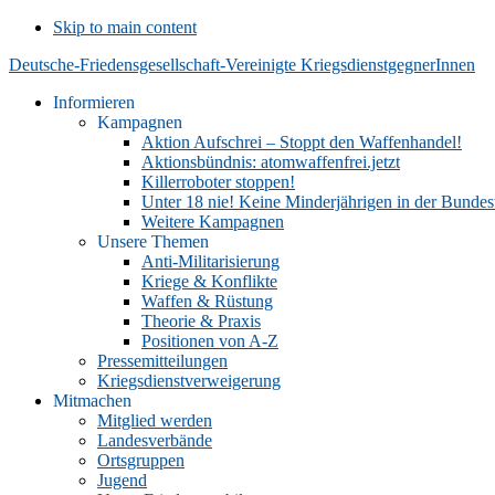
Skip to main content
Deutsche-Friedensgesellschaft-Vereinigte KriegsdienstgegnerInnen
Informieren
Kampagnen
Aktion Aufschrei – Stoppt den Waffenhandel!
Aktionsbündnis: atomwaffenfrei.jetzt
Killerroboter stoppen!
Unter 18 nie! Keine Minderjährigen in der Bunde
Weitere Kampagnen
Unsere Themen
Anti-Militarisierung
Kriege & Konflikte
Waffen & Rüstung
Theorie & Praxis
Positionen von A-Z
Pressemitteilungen
Kriegsdienstverweigerung
Mitmachen
Mitglied werden
Landesverbände
Ortsgruppen
Jugend